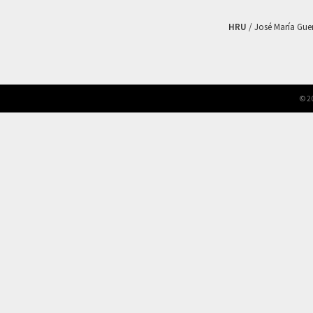
HRU
/ José María Guerr
© 2