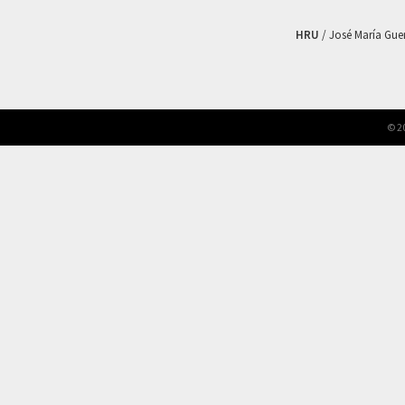
HRU
/ José María Guerr
© 2