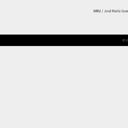
HRU
/ José María Guerr
© 2