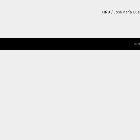
HRU
/ José María Guerr
© 2