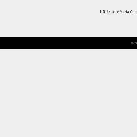
HRU
/ José María Guerr
© 2