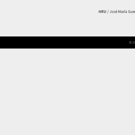
HRU
/ José María Guerr
© 2