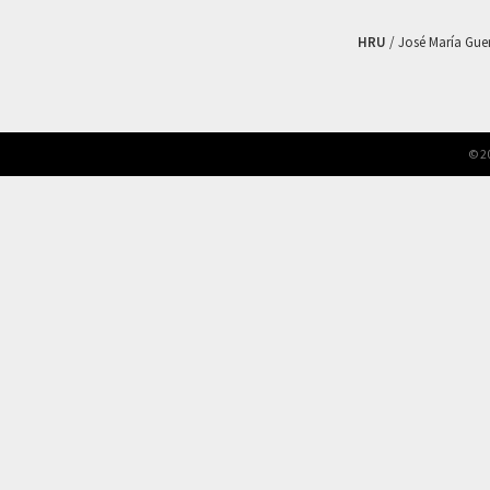
HRU
/ José María Guerr
© 2