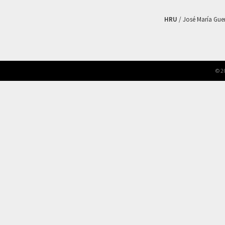
HRU
/ José María Guerr
© 2