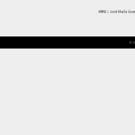
HRU
/ José María Guerr
© 2