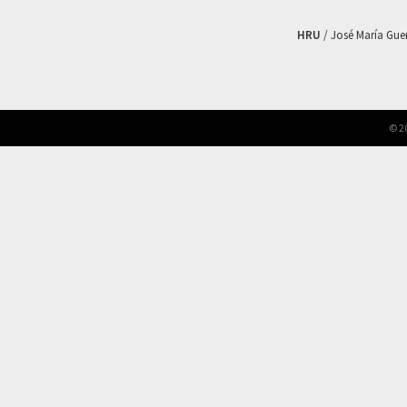
HRU
/ José María Guerr
© 2