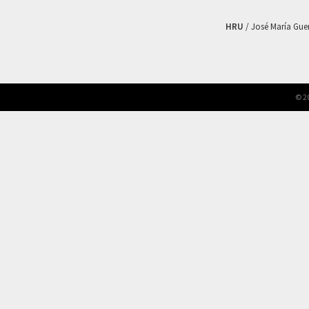
HRU
/ José María Guerr
© 2