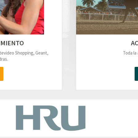
IMIENTO
AC
ntevideo Shopping, Geant,
Toda la 
ras.