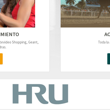
IMIENTO
AC
ntevideo Shopping, Geant,
Toda la 
ras.