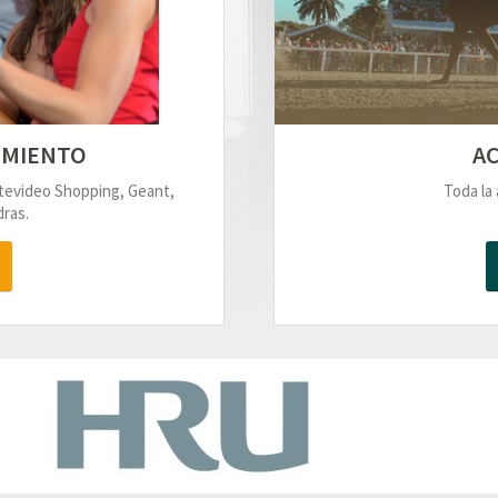
IMIENTO
AC
ntevideo Shopping, Geant,
Toda la 
ras.