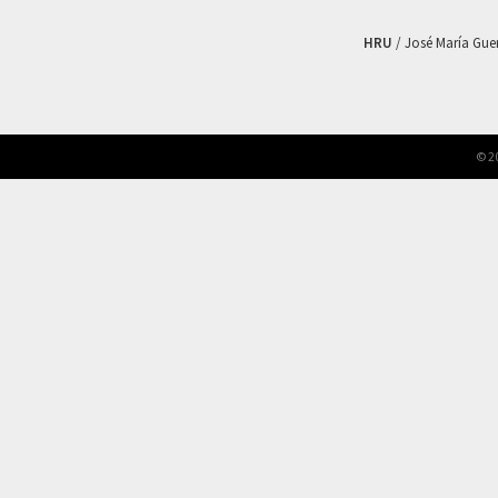
HRU
/ José María Guerr
© 2