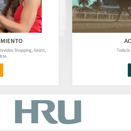
IMIENTO
AC
ntevideo Shopping, Geant,
Toda la 
ras.