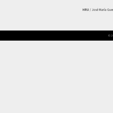
HRU
/ José María Guerr
© 2