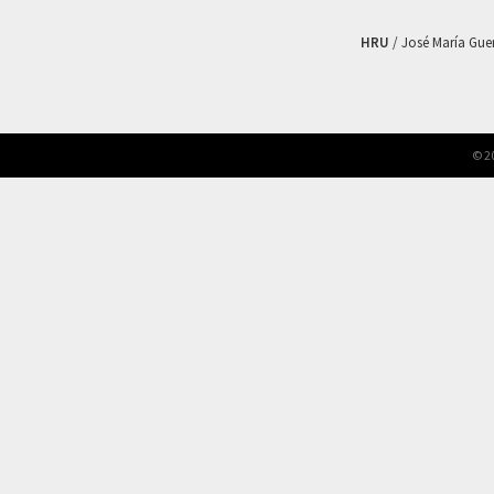
HRU
/ José María Guerr
© 2