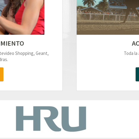
IMIENTO
AC
ntevideo Shopping, Geant,
Toda la 
ras.