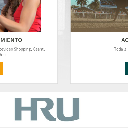
IMIENTO
AC
ntevideo Shopping, Geant,
Toda la 
ras.