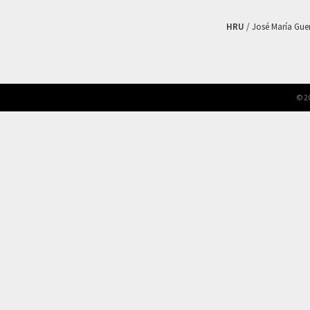
HRU
/ José María Guerr
© 2