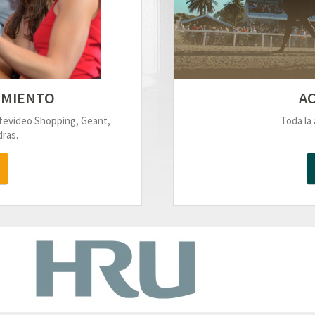
IMIENTO
AC
ntevideo Shopping, Geant,
Toda la 
ras.