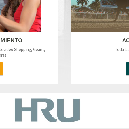
IMIENTO
AC
ntevideo Shopping, Geant,
Toda la 
ras.