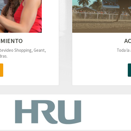
IMIENTO
AC
ntevideo Shopping, Geant,
Toda la 
ras.