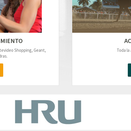
IMIENTO
AC
ntevideo Shopping, Geant,
Toda la 
ras.