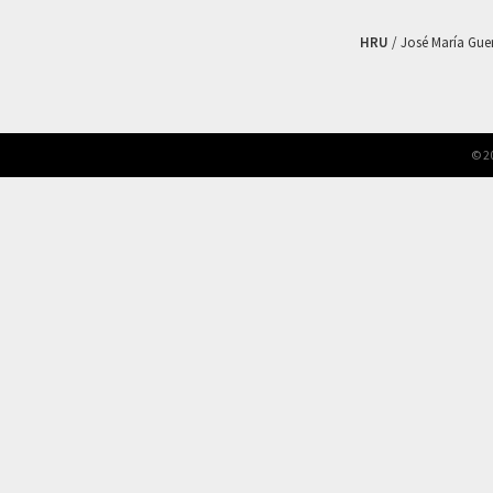
HRU
/ José María Guerr
© 2