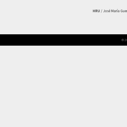
HRU
/ José María Guerr
© 2