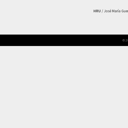
HRU
/ José María Guerr
© 2