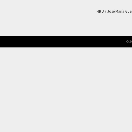
HRU
/ José María Guerr
© 2