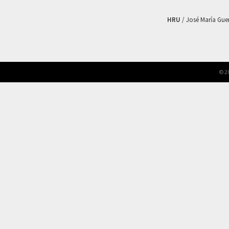
HRU
/ José María Guerr
© 2