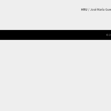
HRU
/ José María Guerr
© 2