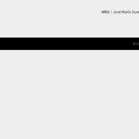
HRU
/ José María Guerr
© 2