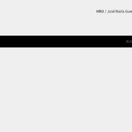
HRU
/ José María Guerr
© 2