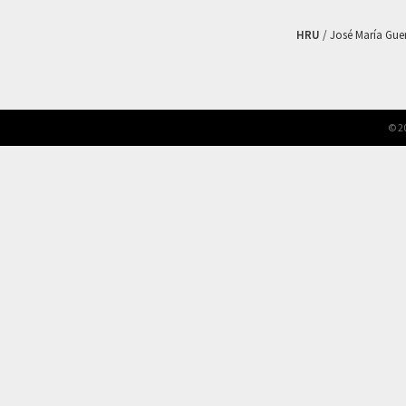
HRU
/ José María Guerr
© 2