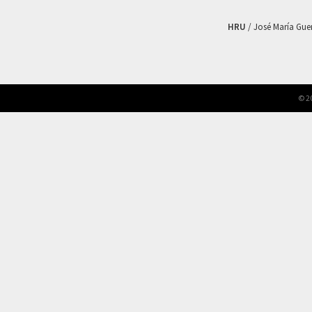
HRU
/ José María Guerr
© 2