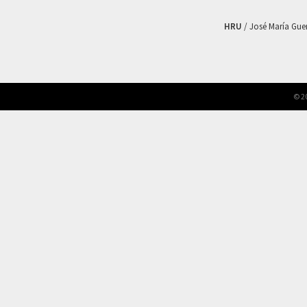
HRU
/ José María Guerr
© 2