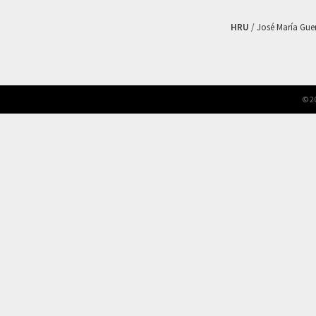
HRU
/ José María Guerr
© 2