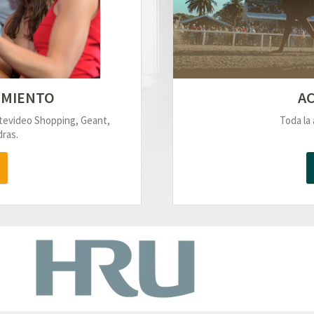
IMIENTO
AC
ntevideo Shopping, Geant,
Toda la 
ras.