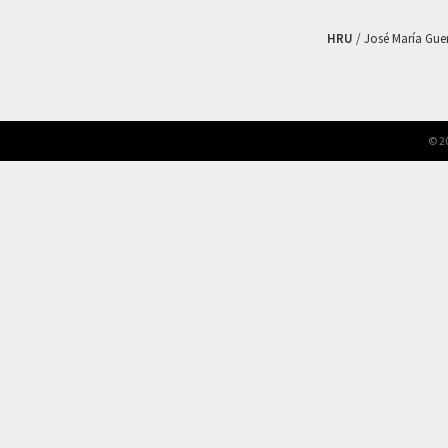
HRU
/ José María Guerr
© 2