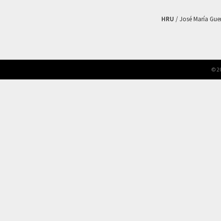
HRU
/ José María Guerr
© 2