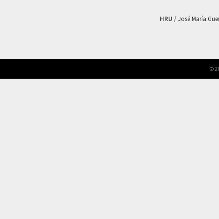
HRU
/ José María Guerr
© 2