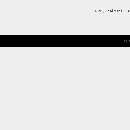
HRU
/ José María Guerr
© 2