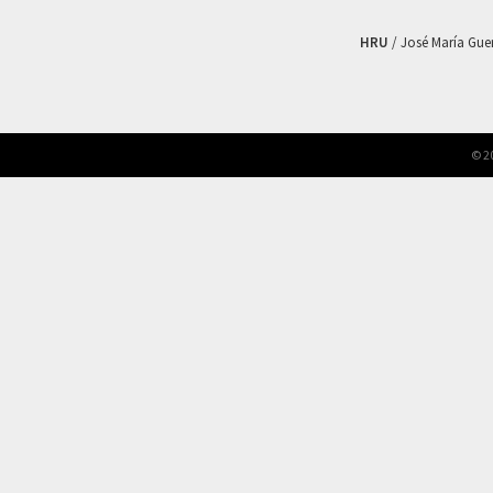
HRU
/ José María Guerr
© 2