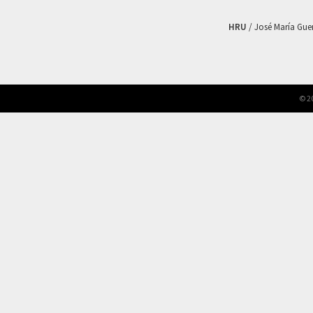
HRU
/ José María Guerr
© 2