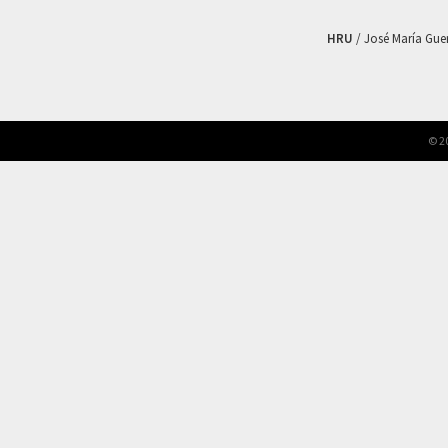
HRU
/ José María Guerr
© 2