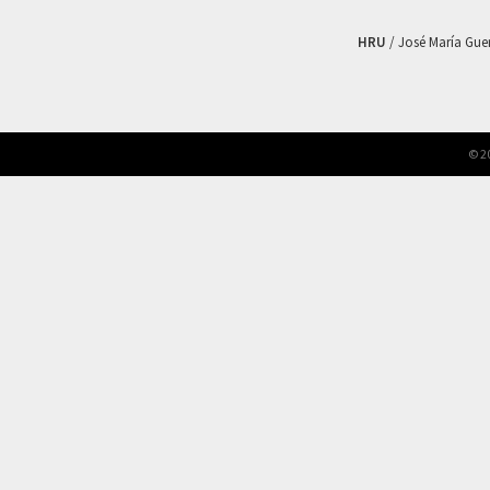
HRU
/ José María Guerr
© 2