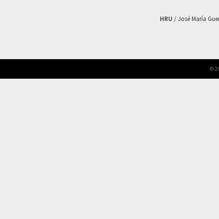
HRU
/ José María Guerr
© 2