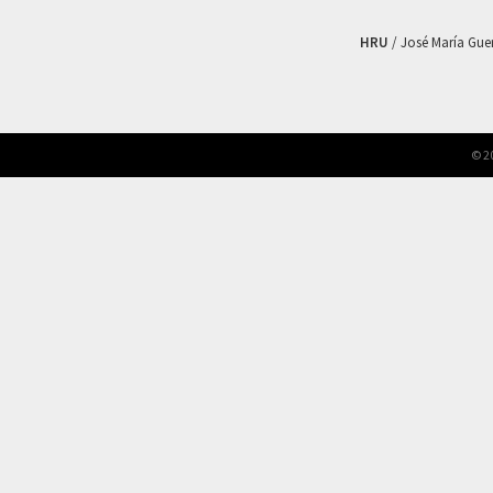
HRU
/ José María Guerr
© 2