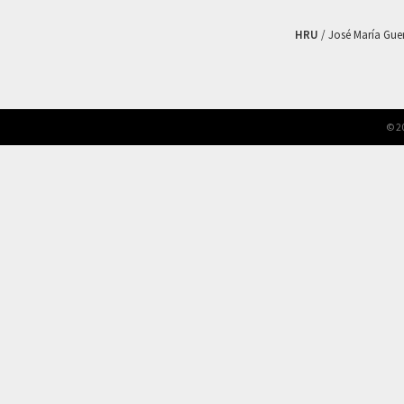
HRU
/ José María Guerr
© 2