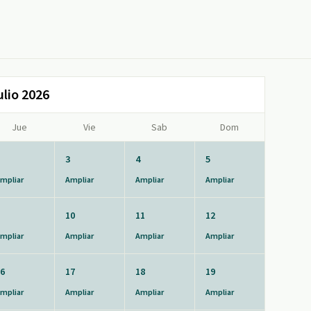
ulio 2026
Jue
Vie
Sab
Dom
3
4
5
mpliar
Ampliar
Ampliar
Ampliar
10
11
12
mpliar
Ampliar
Ampliar
Ampliar
6
17
18
19
mpliar
Ampliar
Ampliar
Ampliar