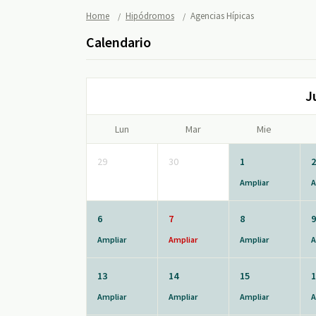
Home
Hipódromos
Agencias Hípicas
Calendario
J
Lun
Mar
Mie
29
30
1
2
Ampliar
A
6
7
8
9
Ampliar
Ampliar
Ampliar
A
13
14
15
1
Ampliar
Ampliar
Ampliar
A