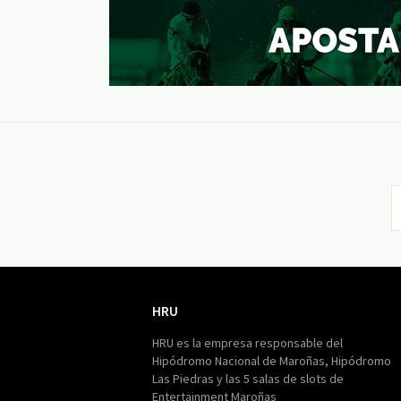
HRU
HRU
HRU es la empresa responsable del
Hipódromo Nacional de Maroñas, Hipódromo
Las Piedras y las 5 salas de slots de
Entertainment Maroñas