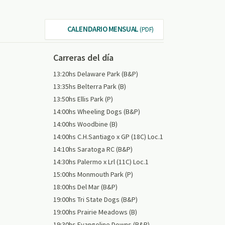
CALENDARIO MENSUAL
(PDF)
Carreras del día
13:20hs Delaware Park (B&P)
13:35hs Belterra Park (B)
13:50hs Ellis Park (P)
14:00hs Wheeling Dogs (B&P)
14:00hs Woodbine (B)
14:00hs C.H.Santiago x GP (18C) Loc.1
14:10hs Saratoga RC (B&P)
14:30hs Palermo x Lrl (11C) Loc.1
15:00hs Monmouth Park (P)
18:00hs Del Mar (B&P)
19:00hs Tri State Dogs (B&P)
19:00hs Prairie Meadows (B)
19:30hs Evangeline Downs (B&P)